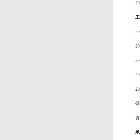
2
工
2
2
20
2
2
研
资
承