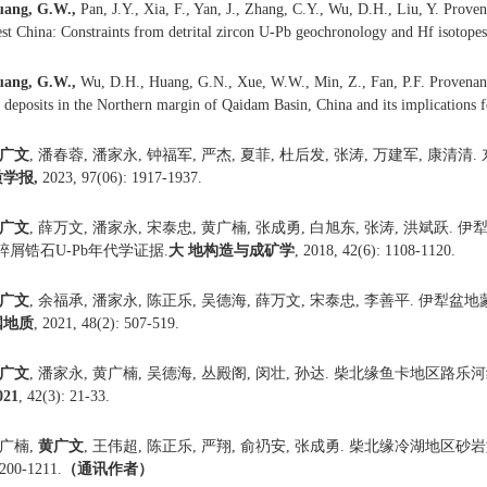
uang
, G.W.
,
Pan, J.Y., Xia, F., Yan, J., Zhang, C.Y., Wu, D.H., Liu, Y. Prov
st China: Constraints from detrital zircon U-Pb geochronology and Hf isotope
uang
, G.W.
,
Wu, D.H., Huang, G.N., Xue, W.W., Min, Z., Fan, P.F. Provenanc
deposits in the Northern margin of Qaidam Basin, China and its implications 
广文
, 潘春蓉, 潘家永, 钟福军, 严杰, 夏菲, 杜后发, 张涛, 万建军,
质学报,
2023, 97(06): 1917-1937.
广文
, 薛万文, 潘家永, 宋泰忠, 黄广楠, 张成勇, 白旭东, 张涛, 洪
碎屑锆石U-Pb年代学证据.
大 地构造与成矿学
, 2018, 42(6): 1108-1120.
广文
, 余福承, 潘家永, 陈正乐, 吴德海, 薛万文, 宋泰忠, 李善平.
国地质
, 2021, 48(2): 507-519.
广文
, 潘家永, 黄广楠, 吴德海, 丛殿阁, 闵壮, 孙达. 柴北缘鱼卡地
021
, 42(3): 21-33.
广楠,
黄广文
, 王伟超, 陈正乐, 严翔, 俞礽安, 张成勇. 柴北缘冷湖地
1200-1211.
（
通讯作者
）