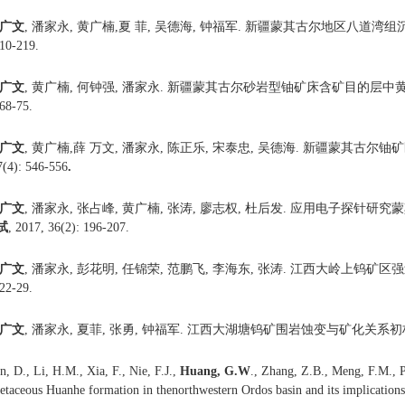
广文
, 潘家永, 黄广楠,夏 菲, 吴德海, 钟福军. 新疆蒙其古尔地区八道
210-219.
广文
, 黄广楠, 何钟强, 潘家永. 新疆蒙其古尔砂岩型铀矿床含矿目的层
 68-75.
广文
, 黄广楠,薛 万文, 潘家永, 陈正乐, 宋泰忠, 吴德海. 新疆蒙其古
7(4): 546-556
.
广文
, 潘家永, 张占峰, 黄广楠, 张涛, 廖志权, 杜后发. 应用电子探
试
, 2017, 36(2): 196-207.
广文
, 潘家永, 彭花明, 任锦荣, 范鹏飞, 李海东, 张涛. 江西大岭上钨
 22-29.
广文
, 潘家永, 夏菲, 张勇, 钟福军. 江西大湖塘钨矿围岩蚀变与矿化关系初
n, D., Li, H.M., Xia, F., Nie, F.J.,
Huang, G.W
., Zhang, Z.B., Meng, F.M., P
etaceous Huanhe formation in thenorthwestern Ordos basin and its implication