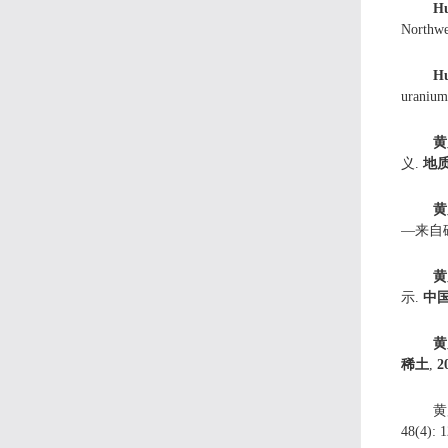
H
Northwe
H
uranium 
黄
义.
地
黄
—来自
黄
示.
中
黄
稀土
,
2
黄
48(4): 