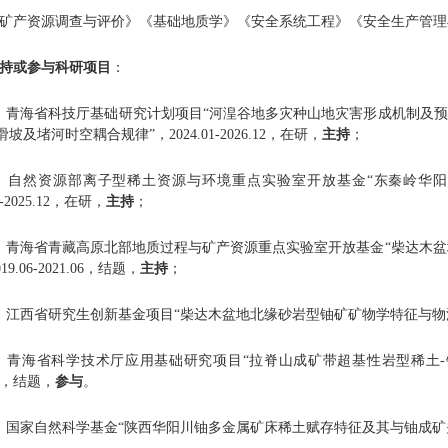
矿产资源调查与评价》《
基础
地质学》《安全系统工程》《安全生产管理
持或参与科研项目
：
）青海省科技厅基础研究计划项目“河湟谷地多灾种山地灾害形成机制及预
坡及堵河时空耦合规律”，2024.01-2026.12，在研，
主持
；
）自然资源部离子型稀土资源与环境重点实验室开放基金“东秦岭华
04-2025.12，在研，
主持
；
）青海省青藏高原北部地质过程与矿产资源重点实验室开放基金“柴达木
19.06-2021.06，结题，
主持
；
）江西省研究生创新基金项目“柴达木盆地北缘砂岩型铀矿矿物学特征与物源示踪研究
）青海省科学技术厅应用基础研究项目“拉脊山成矿带超基性岩型稀土-钪矿
12，结题，
参与
。
）国家自然科学基金“陕西华阳川铀多金属矿床稀土赋存特征及其与铀成矿关系”，2