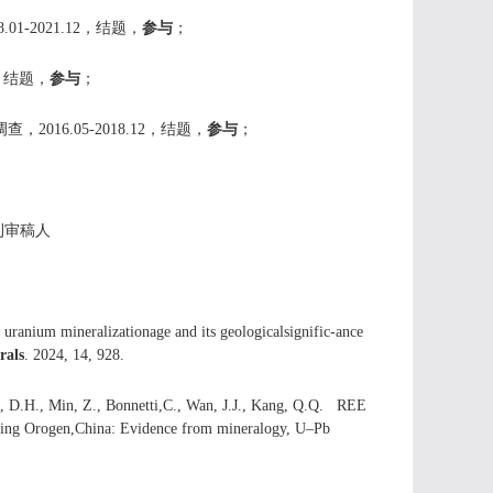
-2021.12，结题，
参与
；
6，结题，
参与
；
016.05-2018.12，结题，
参与
；
》期刊审稿人
 uranium mineralizationage and its geologicalsignific-ance
rals
. 2024, 14, 928.
Wu, D.H., Min, Z., Bonnetti,C., Wan, J.J., Kang, Q.Q. REE
inling Orogen,China: Evidence from mineralogy, U–Pb