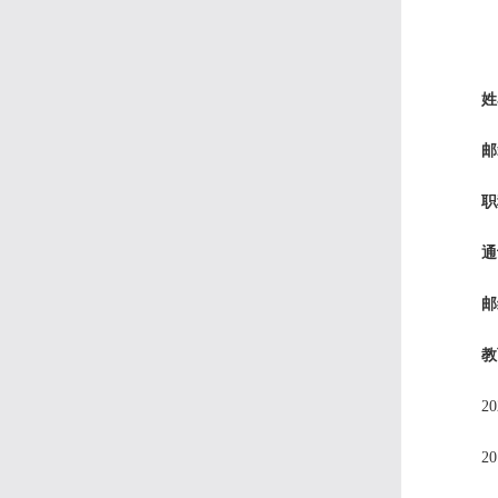
姓
邮
职
通
邮
教
2
2