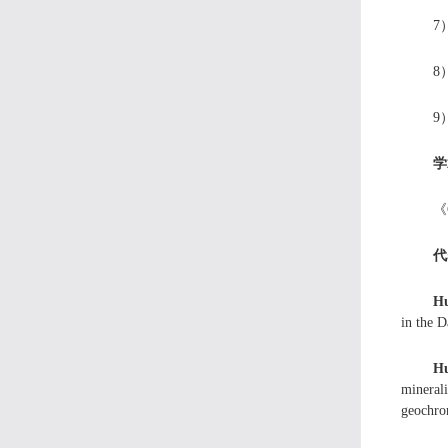
7
8
9
学
《
代
H
in the 
H
mineral
geochron