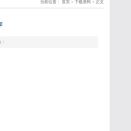
当前位置：
首页
>
下载资料
> 正文
作
击：