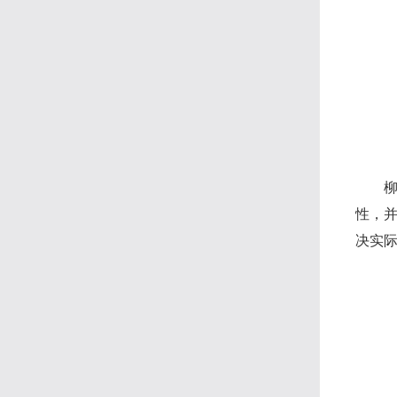
性，
决实